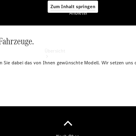
Zum Inhalt springen
Anbieter
 Fahrzeuge.
Anbieter
Übersicht
len Sie dabei das von Ihnen gewünschte Modell. Wir setzen un
Startseite
Ansprechpartner
finden
Probefahrt
vereinbaren
Beratung